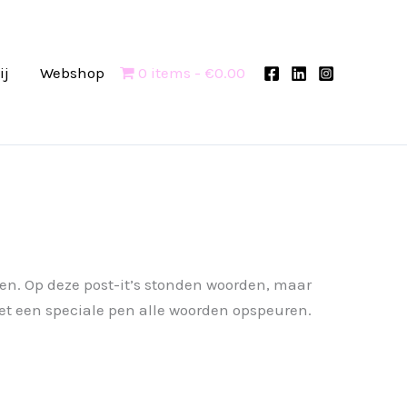
ij
Webshop
0 items
€0.00
en. Op deze post-it’s stonden woorden, maar
t een speciale pen alle woorden opspeuren.