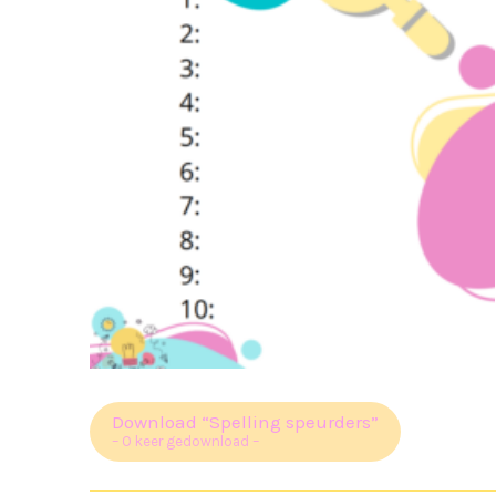
Download “Spelling speurders”
– 0 keer gedownload –