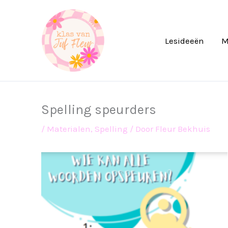
Ga
naar
de
Lesideeën
M
inhoud
Spelling speurders
/
Materialen
,
Spelling
/ Door
Fleur Bekhuis