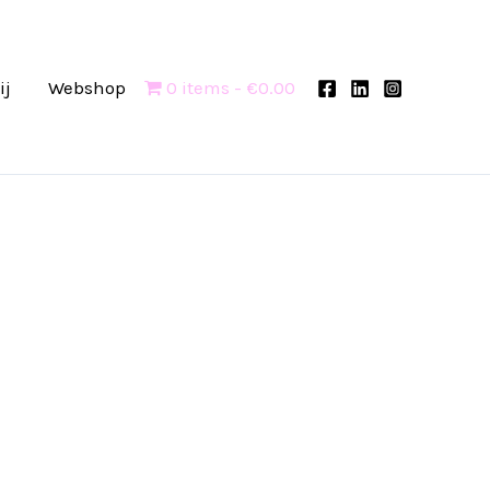
ij
Webshop
0 items
€0.00