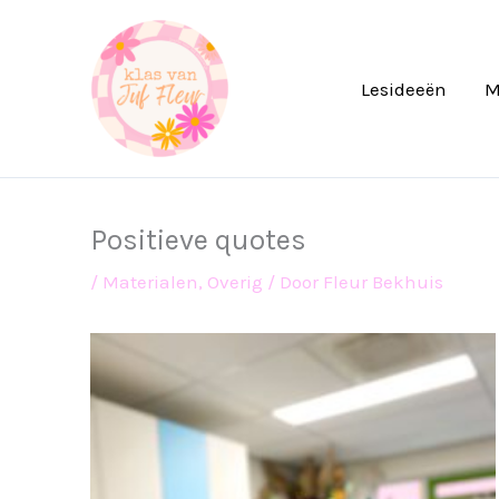
Ga
naar
de
Lesideeën
M
inhoud
Positieve quotes
/
Materialen
,
Overig
/ Door
Fleur Bekhuis