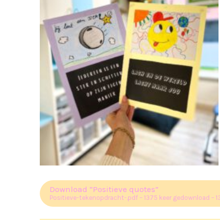
Download “Positieve quotes”
Positieve-tekenopdracht-.pdf – 1375 keer gedownload – 1