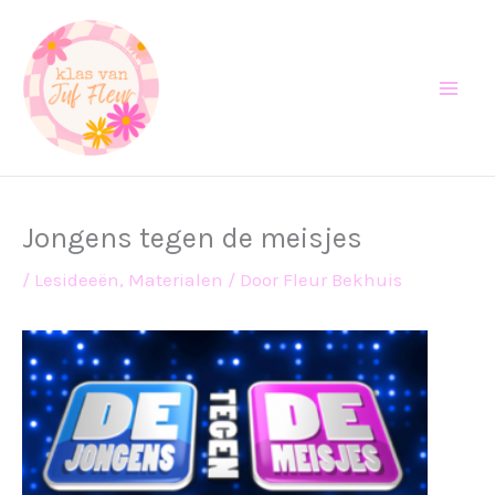
Ga
naar
de
inhoud
Jongens tegen de meisjes
/
Lesideeën
,
Materialen
/ Door
Fleur Bekhuis